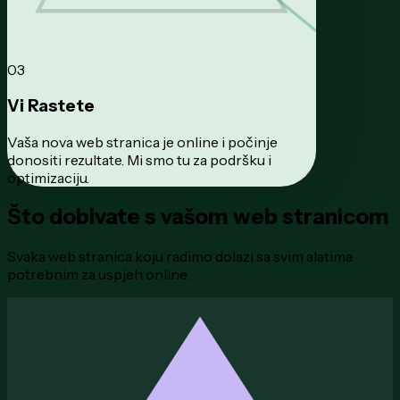
03
Vi Rastete
Vaša nova web stranica je online i počinje
donositi rezultate. Mi smo tu za podršku i
optimizaciju.
Što dobivate s
vašom web stranicom
Svaka web stranica koju radimo dolazi sa svim alatima
potrebnim za uspjeh online.