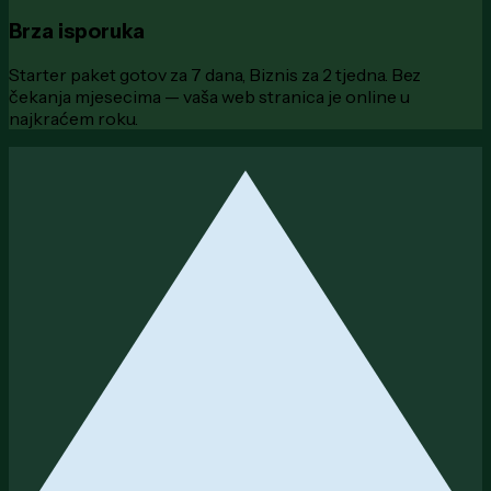
Brza isporuka
Starter paket gotov za 7 dana, Biznis za 2 tjedna. Bez
čekanja mjesecima — vaša web stranica je online u
najkraćem roku.