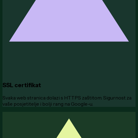
SSL certifikat
Svaka web stranica dolazi s HTTPS zaštitom. Sigurnost za
vaše posjetitelje i bolji rang na Google-u.