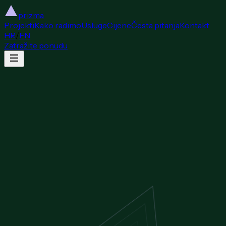
prizma
Projekti
Kako radimo
Usluge
Cijene
Česta pitanja
Kontakt
HR
/
EN
Zatražite ponudu
Projekti
Kako radimo
Usluge
Cijene
Česta pitanja
Kontakt
HR
/
EN
Zatražite ponudu