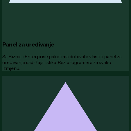
Panel za uređivanje
Sa Biznis i Enterprise paketima dobivate vlastiti panel za
uređivanje sadržaja i slika. Bez programera za svaku
izmjenu.