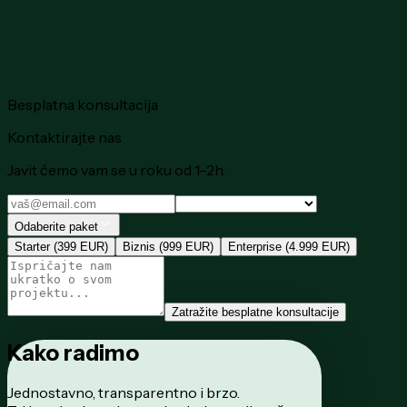
Besplatna konsultacija
Kontaktirajte nas
Javit ćemo vam se u roku od 1–2h.
Odaberite paket
Starter (399 EUR)
Biznis (999 EUR)
Enterprise (4.999 EUR)
Zatražite besplatne konsultacije
Kako
radimo
Jednostavno, transparentno i brzo.